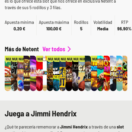
es lo que ofrece esta slot que nos ofrece en exclusiva Netent a
través de sus 5 rodillos y 3 filas.
Apuesta mínima
Apuesta máxima
Rodillos
Volatilidad
RTP
0,20 €
100,00 €
5
Media
96,90%
Más de Netent
Ver todos
NUEVO
NUEVO
NUEVO
NUEVO
NUEVO
NUEVO
NUEVO
NUEVO
NUEVO
NUEVO
NUEVO
Juega a Jimmi Hendrix
¿Qué te parecería rememorar a
Jimmi Hendrix
a través de una
slot