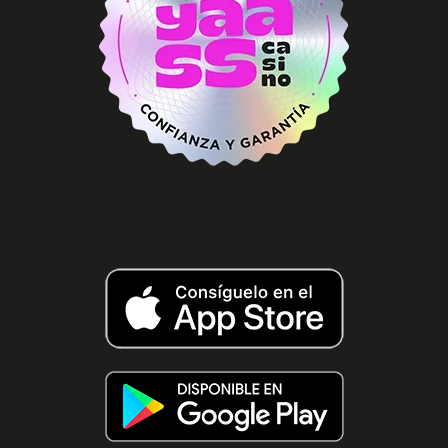
DESCARGA LA APP