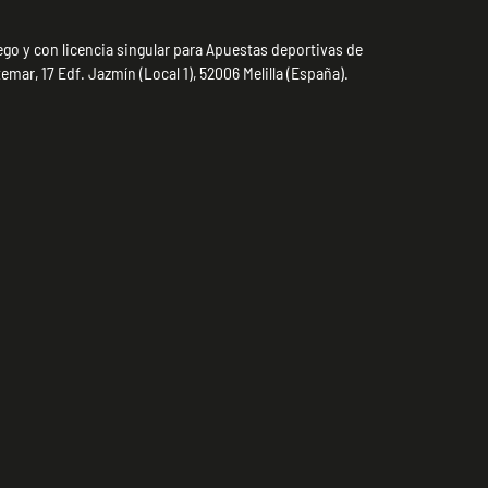
ego y con licencia singular para Apuestas deportivas de
mar, 17 Edf. Jazmín (Local 1), 52006 Melilla (España).