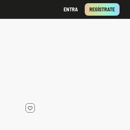
ENTRA
REGÍSTRATE