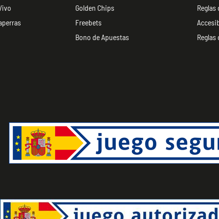
Vivo
Golden Chips
Reglas 
aperras
Freebets
Accesib
Bono de Apuestas
Reglas