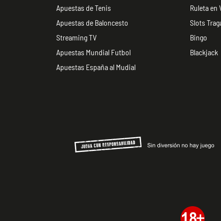
Apuestas de Tenis
Ruleta en 
Apuestas de Baloncesto
Slots Trag
Streaming TV
Bingo
Apuestas Mundial Futbol
Blackjack
Apuestas España al Mudial