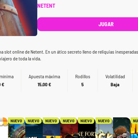
NETENT
JUGAR
a slot online de Netent. En un ático secreto lleno de reliquias inesperadas
iajero de toda la vida.
 mínima
Apuesta máxima
Rodillos
Volatilidad
0 €
15,00 €
5
Baja
NUEVO
NUEVO
NUEVO
NUEVO
NUEVO
NUEVO
NU