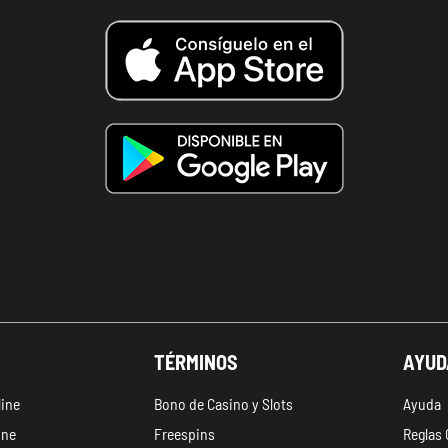
TÉRMINOS
AYUD
line
Bono de Casino y Slots
Ayuda
ine
Freespins
Reglas 