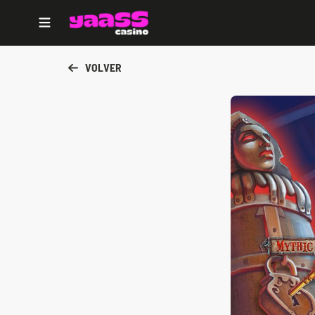
VOLVER