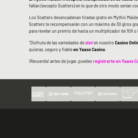
faltan (excepto Scatters) en lo que de otro modo serían
Los Scatters desencadenan tiradas gratis en Mythic Maiden.
Scatters te recompensarán con un máximo de 30 giros grat
para revelar un premio de hasta un multiplicador de 10X o 
“Disfruta de las variedades de
slot
en nuestro
Casino Onli
quieras, seguro y fiable
en Yaass Casino
.
¡Recuerda! antes de jugar, puedes
registrarte en Yaass C