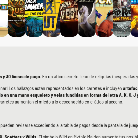
s y 30 líneas de pago
. En un ático secreto lleno de reliquias inesperadas 
 ganar! Los hallazgos están representados en los carretes e incluyen
artefac
 en una mano esqueleto y velas fundidas en forma de letra A, K, Q, J y
arretes aumentan el miedo a lo desconocido en el ático al acecho.
pueden revisarse accediendo a la tabla de pagos desde la pantalla de jueg
X, Scatters y Wilds.
El símbolo Wild en Mythic Maiden aumenta tus posibi