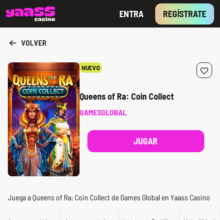
ENTRA
REGÍSTRATE
VOLVER
NUEVO
Queens of Ra: Coin Collect
GAMESGLOBAL
JUGAR
Juega a Queens of Ra: Coin Collect de Games Global en Yaass Casino