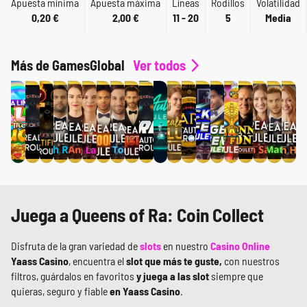
Apuesta mínima
Apuesta máxima
Líneas
Rodillos
Volatilidad
0,20 €
2,00 €
11 - 20
5
Media
Más de GamesGlobal
Ver todos
Juega a Queens of Ra: Coin Collect
Disfruta de la gran variedad de
slots
en nuestro
Casino Online
Yaass Casino
, encuentra el
slot que más te guste,
con nuestros
filtros, guárdalos en favoritos
y juega a las slot
siempre que
quieras, seguro y fiable
en Yaass Casino
.