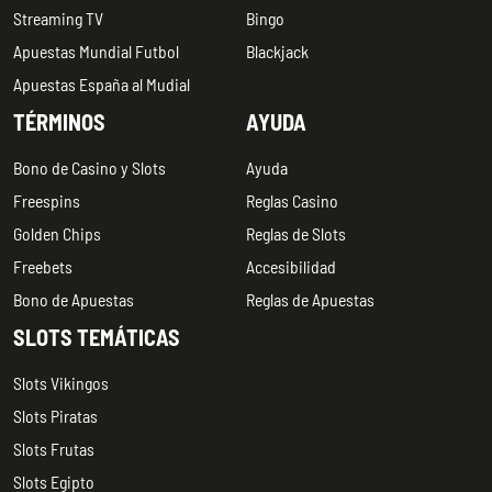
Streaming TV
Bingo
Apuestas Mundial Futbol
Blackjack
Apuestas España al Mudial
TÉRMINOS
AYUDA
Bono de Casino y Slots
Ayuda
Freespins
Reglas Casino
Golden Chips
Reglas de Slots
Freebets
Accesibilidad
Bono de Apuestas
Reglas de Apuestas
SLOTS TEMÁTICAS
Slots Vikingos
Slots Piratas
Slots Frutas
Slots Egipto