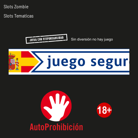
Slots Zombie
Slots Tematicas