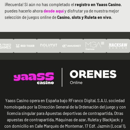
¡Recuerda! Si aún no has completado el
registro en Yaass Casino
,
puedes hacerlo ahora
desde aquí
y disfrutar ya de nuestra mejor
selección de juegos online de
Casino, slots y Ruleta en vivo.
Yaass Casino opera en España bajo RFranco Digital, S.A.U, sociedad
homologada por la Dirección General de la Ordenación del juego y con
licencia singular para Apuestas deportivas de contrapartida, Otras
apuestas de contrapartida, Máquinas de azar, Ruleta y Blackjack; y
con domicilio en Calle Marqués de Montemar, 17 Edf. Jazmín (Local 1),