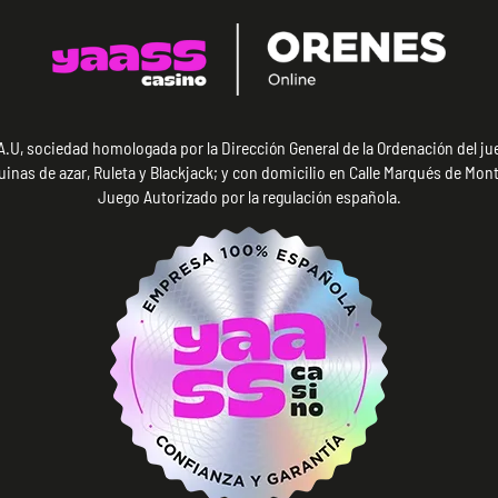
.U, sociedad homologada por la Dirección General de la Ordenación del ju
nas de azar, Ruleta y Blackjack; y con domicilio en Calle Marqués de Monte
Juego Autorizado por la regulación española.