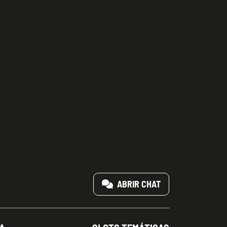
ABRIR CHAT