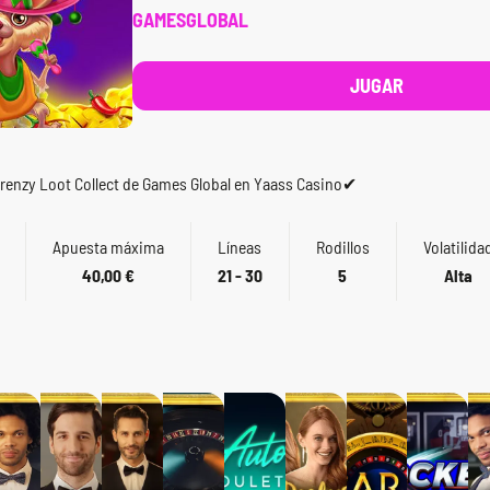
GAMESGLOBAL
JUGAR
Frenzy Loot Collect de Games Global en Yaass Casino✔
Apuesta máxima
Líneas
Rodillos
Volatilida
40,00 €
21 - 30
5
Alta