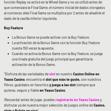
función Replay se activó en la Wheel Game y no se utilizó antes de
que comenzara la Final Game, el número inicial de dados otorgados
al comienzo dela Final Game se multiplica por 2 antes de añadirle el
dado de la casilla inferior izquierda.
Buy Feature
La Bonus Game se puede activar con la Buy Feature.
La activación de la Bonus Game con la función Buy Feature
cuesta 150 veces la apuesta.
Cuando se activa la Bonus Game con la Buy Feature, se juega
una tirada gratuita del juego principal que garantiza la
activación de la Bonus Game.
“Disfruta de las variedades de
slot
en nuestro
Casino Online en
Yaass Casino
, encuentra el
slot que más te guste,
con nuestros
filtros, guárdalos en favoritos
y juega a las slot
siempre que
quieras, seguro y fiable
en Yaass Casino
.
¡Recuerda! antes de jugar, puedes
registrarte en Yaass Casino
y
disfrutar ya de nuestra mejor selección de juegos online de
Casino,
slots y Ruleta en vivo
".