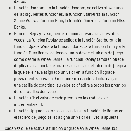
dados.
Función Random. En la función Random, se activa al azar una
de las siguientes funciones: la función Starburst, la función
Space Wars, la función Finn, la función Gonzo o la función Miss
Banks.
Función Replay: la siguiente función activada se activa dos
veces. La función Replay se aplica a la función Starburst, a la
función Space Wars, a la función Gonzo, a la función Finn y a la
función Miss Banks, activadas tanto desde el tablero de juego
como desde la Wheel Game. La función Replay también puede
duplicar la ganancia de una de las casillas del tablero de juego a
la que se le haya asignado un valor en la función Upgrade
previamente activada. En concreto, cuando la ficha caiga en
una casilla de este tipo, su valor se añadirá a todos los premios
de los rodillos dos veces.
Función + 1: el valor de cada premio en los rodillos se
incrementa en 1.
Función Upgrade: a todas las casillas sin función de Bonus en
el tablero de juego se les asigna un valor de 1 vez la apuesta.
Cada vez que se activa la función Upgrade en la Wheel Game, los