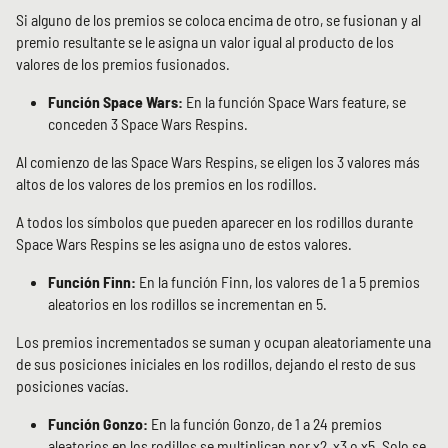
Si alguno de los premios se coloca encima de otro, se fusionan y al
premio resultante se le asigna un valor igual al producto de los
valores de los premios fusionados.
Función Space Wars:
En la función Space Wars feature, se
conceden 3 Space Wars Respins.
Al comienzo de las Space Wars Respins, se eligen los 3 valores más
altos de los valores de los premios en los rodillos.
A todos los símbolos que pueden aparecer en los rodillos durante
Space Wars Respins se les asigna uno de estos valores.
Función Finn:
En la función Finn, los valores de 1 a 5 premios
aleatorios en los rodillos se incrementan en 5.
Los premios incrementados se suman y ocupan aleatoriamente una
de sus posiciones iniciales en los rodillos, dejando el resto de sus
posiciones vacías.
Función Gonzo:
En la función Gonzo, de 1 a 24 premios
aleatorios en los rodillos se multiplican por x2, x3 o x5. Solo se