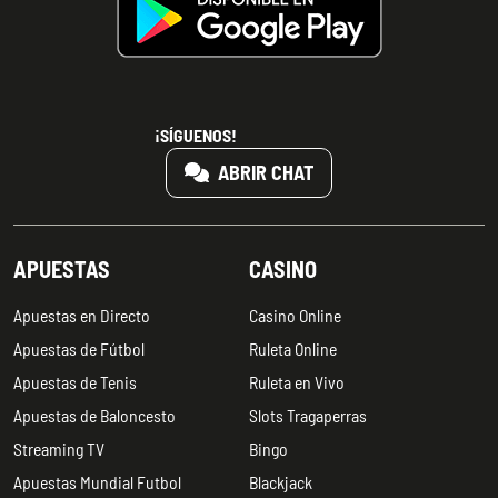
¡SÍGUENOS!
ABRIR CHAT
APUESTAS
CASINO
Apuestas en Directo
Casino Online
Apuestas de Fútbol
Ruleta Online
Apuestas de Tenis
Ruleta en Vivo
Apuestas de Baloncesto
Slots Tragaperras
Streaming TV
Bingo
Apuestas Mundial Futbol
Blackjack