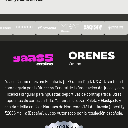
Yaass Casino opera en España bajo RFranco Digital, S.A.U, sociedad
homologada por la Dirección General de la Ordenación del juego y con
licencia singular para Apuestas deportivas de contrapartida, Otras
apuestas de contrapartida, Máquinas de azar, Ruleta y Blackjack; y
con domicilio en Calle Marqués de Montemar, 17 Edf. Jazmín (Local 1),
52006 Melilla (España). Juego Autorizado por la regulación española.