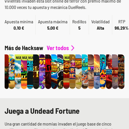
vivientes invaden esta slot online de terror con premio máximo de
10.000 veces tu apuesta y mecánica DuelReels.
Apuesta mínima
Apuesta máxima
Rodillos
Volatilidad
RTP
0,10 €
5,00 €
5
Alta
96,29%
Más de Hacksaw
Ver todos
NUEVO
NUEVO
NUEVO
NUEVO
Juega a Undead Fortune
Una gran cantidad de momias invaden el juego base de cinco