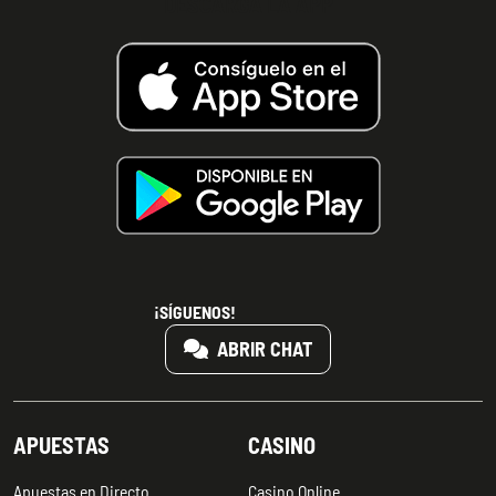
DESCARGA LA APP
¡SÍGUENOS!
ABRIR CHAT
APUESTAS
CASINO
Apuestas en Directo
Casino Online