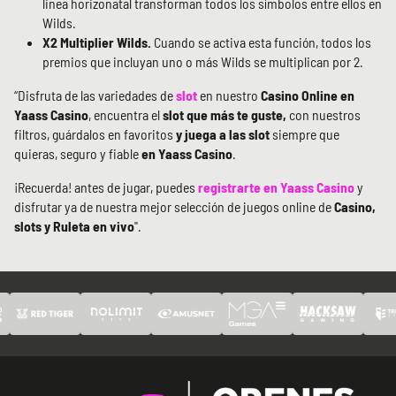
linea horizonatal transforman todos los símbolos entre ellos en
Wilds.
X2 Multiplier Wilds.
Cuando se activa esta función, todos los
premios que incluyan uno o más Wilds se multiplican por 2.
“Disfruta de las variedades de
slot
en nuestro
Casino Online en
Yaass Casino
, encuentra el
slot que más te guste,
con nuestros
filtros, guárdalos en favoritos
y juega a las slot
siempre que
quieras, seguro y fiable
en Yaass Casino
.
¡Recuerda! antes de jugar, puedes
registrarte en Yaass Casino
y
disfrutar ya de nuestra mejor selección de juegos online de
Casino,
slots y Ruleta en vivo
".