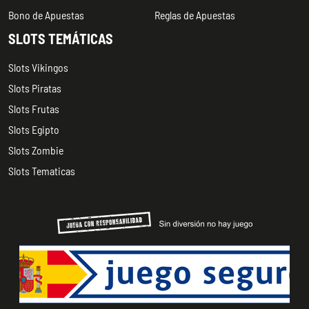
Bono de Apuestas
Reglas de Apuestas
SLOTS TEMÁTICAS
Slots Vikingos
Slots Piratas
Slots Frutas
Slots Egipto
Slots Zombie
Slots Tematicas