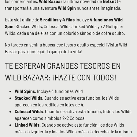
los comerciantes,
Wild Bazaar
la ultima novedad de
NetEnt
te
transportará a una aventura
Wild Spin
nunca antes imaginada.
Esta slot online de
5 rodillos y 4 filas
incluye
4 funciones Wild
Spin
: Stacked WIlds, Colossal WIlds, Linked Wilds y x2 Multiplier
WIlds, cada una de ellas con un colorido símbolo de cofre oculto.
No tardes en venir a buscar ese tesoro oculto especial ¡Visita WIld
Bazaar para conseguir la ganga de tu vida!
TE ESPERAN GRANDES TESOROS EN
WILD BAZAAR: ¡HAZTE CON TODOS!
Wild Spins.
Incluye 4 funciones WIld
Stacked Wilds.
Cuando se activa esta función, los Wilds
aparecen en los rodillos en lotes de 4.
Colossal Wilds
. Cuando se activa esta función, todos los WIlds
aparecen como símbolos 2x2 Colossal
Linked WIlds.
Cuando se activa esta función, los dos Wilds
más a la izquierda y los dos WIlds más a la derecha de la misma