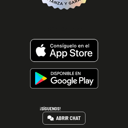
DESCARGA LA APP
¡SÍGUENOS!
ABRIR CHAT