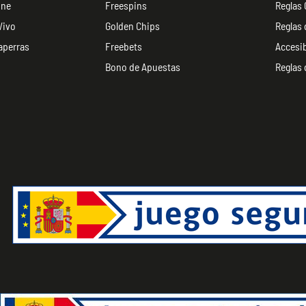
ine
Freespins
Reglas 
Vivo
Golden Chips
Reglas 
aperras
Freebets
Accesib
Bono de Apuestas
Reglas