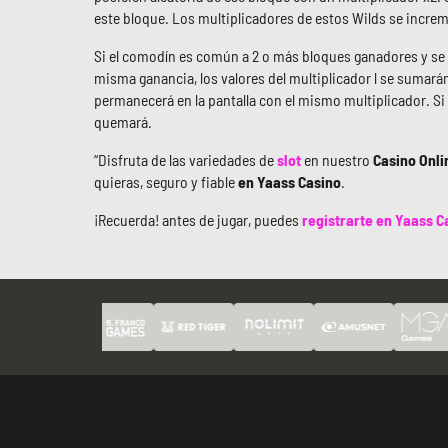
este bloque. Los multiplicadores de estos Wilds se incre
Si el comodín es común a 2 o más bloques ganadores y se 
misma ganancia, los valores del multiplicador l se sumará
permanecerá en la pantalla con el mismo multiplicador. Si
quemará.
“Disfruta de las variedades de
slot
en nuestro
Casino Onli
quieras, seguro y fiable
en Yaass Casino
.
¡Recuerda! antes de jugar, puedes
registrarte en Yaass C