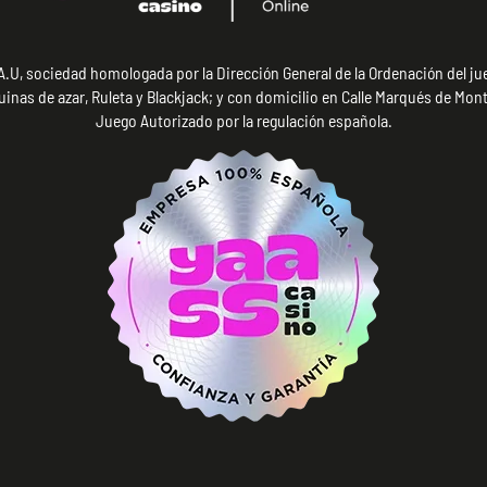
.U, sociedad homologada por la Dirección General de la Ordenación del ju
nas de azar, Ruleta y Blackjack; y con domicilio en Calle Marqués de Monte
Juego Autorizado por la regulación española.