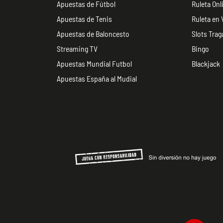
Apuestas de Fútbol
Ruleta Onl
Apuestas de Tenis
Ruleta en 
Apuestas de Baloncesto
Slots Trag
Streaming TV
Bingo
Apuestas Mundial Futbol
Blackjack
Apuestas España al Mudial