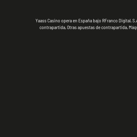
Yaass Casino opera en España bajo RFranco Digital, S.A
contrapartida, Otras apuestas de contrapartida, Máqui