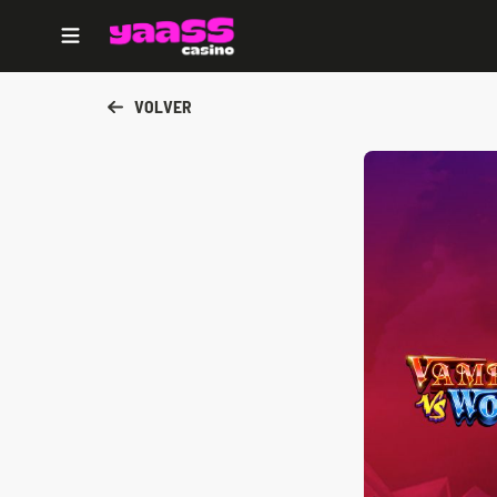
VOLVER