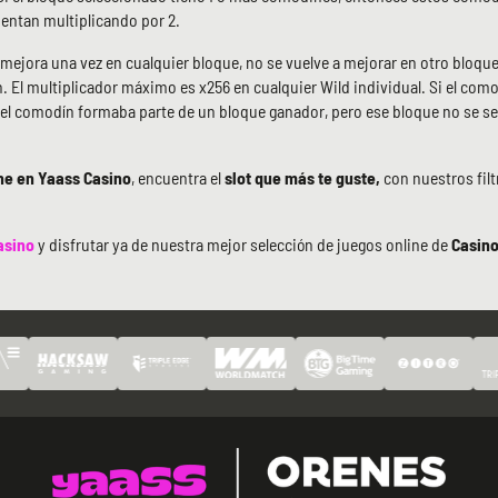
mentan multiplicando por 2.
mejora una vez en cualquier bloque, no se vuelve a mejorar en otro bloqu
n. El multiplicador máximo es x256 en cualquier Wild individual. Si el co
 el comodín formaba parte de un bloque ganador, pero ese bloque no se se
ne en Yaass Casino
, encuentra el
slot que más te guste,
con nuestros filt
asino
y disfrutar ya de nuestra mejor selección de juegos online de
Casino