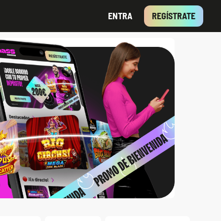
ENTRA
REGÍSTRATE