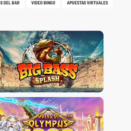
S DEL BAR
VIDEO BINGO
APUESTAS VIRTUALES