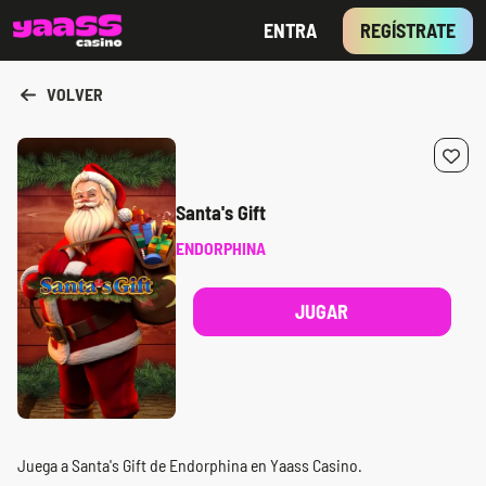
ENTRA
REGÍSTRATE
VOLVER
Santa's Gift
ENDORPHINA
JUGAR
Juega a Santa's Gift de Endorphina en Yaass Casino.