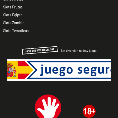
Slots Frutas
Slots Egipto
Slots Zombie
Slots Tematicas