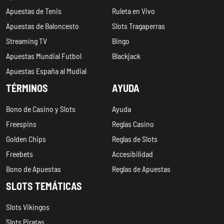
Apuestas de Tenis
Ruleta en Vivo
Apuestas de Baloncesto
Slots Tragaperras
Streaming TV
Bingo
Apuestas Mundial Futbol
Blackjack
Apuestas España al Mudial
TÉRMINOS
AYUDA
Bono de Casino y Slots
Ayuda
Freespins
Reglas Casino
Golden Chips
Reglas de Slots
Freebets
Accesibilidad
Bono de Apuestas
Reglas de Apuestas
SLOTS TEMÁTICAS
Slots Vikingos
Slots Piratas