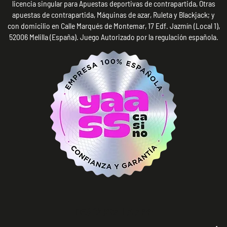
licencia singular para Apuestas deportivas de contrapartida, Otras
apuestas de contrapartida, Máquinas de azar, Ruleta y Blackjack; y
con domicilio en Calle Marqués de Montemar, 17 Edf. Jazmín (Local 1),
52006 Melilla (España). Juego Autorizado por la regulación española.
DESCARGA LA APP