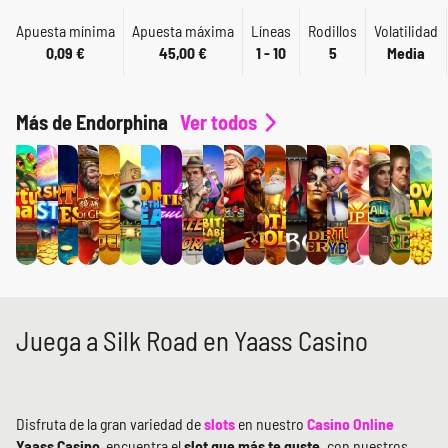
Apuesta mínima
Apuesta máxima
Líneas
Rodillos
Volatilidad
0,09 €
45,00 €
1 - 10
5
Media
Más de Endorphina
Ver todos
Juega a Silk Road en Yaass Casino
Disfruta de la gran variedad de
slots
en nuestro
Casino Online
Yaass Casino
, encuentra el
slot que más te guste,
con nuestros