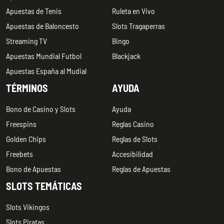
Apuestas de Tenis
Ruleta en Vivo
Apuestas de Baloncesto
Slots Tragaperras
Streaming TV
Bingo
Apuestas Mundial Futbol
Blackjack
Apuestas España al Mudial
TÉRMINOS
AYUDA
Bono de Casino y Slots
Ayuda
Freespins
Reglas Casino
Golden Chips
Reglas de Slots
Freebets
Accesibilidad
Bono de Apuestas
Reglas de Apuestas
SLOTS TEMÁTICAS
Slots Vikingos
Slots Piratas