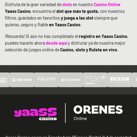
Disfruta de la gran variedad de
slots
en nuestro
Casino Online
Yaass Casino
, encuentra el
slot que más te guste,
con nuestros
filtros, guárdalos en favoritos
y juega a las slot
siempre que
quieras, seguro y fiable
en Yaass Casino
.
¡Recuerda! Si aún no has completado el
registro en Yaass Casino
,
puedes hacerlo ahora
desde aquí
y disfrutar ya de nuestra mejor
selección de juegos online de
Casino, slots y Ruleta en vivo.