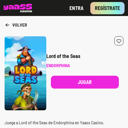
ENTRA
REGÍSTRATE
VOLVER
Lord of the Seas
ENDORPHINA
JUGAR
Juega a Lord of the Seas de Endorphina en Yaass Casino.