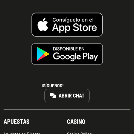
DESCARGA LA APP
¡SÍGUENOS!
ABRIR CHAT
APUESTAS
CASINO
Apuestas en Directo
Casino Online