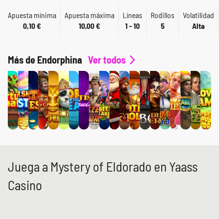
Apuesta mínima
Apuesta máxima
Líneas
Rodillos
Volatilidad
0,10 €
10,00 €
1 - 10
5
Alta
Más de Endorphina
Ver todos
Juega a Mystery of Eldorado en Yaass
Casino