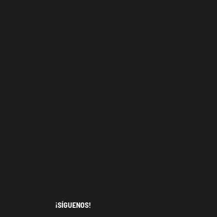
¡SÍGUENOS!