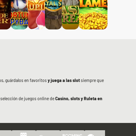
os, guárdalos en favoritos
y juega a las slot
siempre que
 selección de juegos online de
Casino, slots y Ruleta en