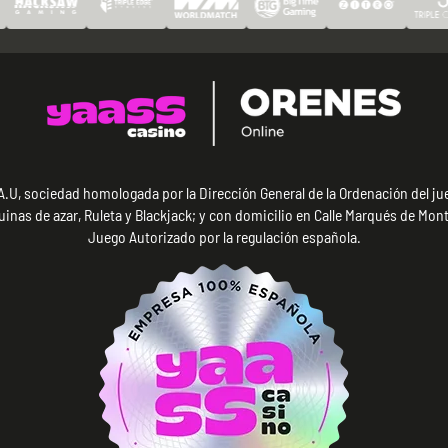
.U, sociedad homologada por la Dirección General de la Ordenación del ju
nas de azar, Ruleta y Blackjack; y con domicilio en Calle Marqués de Monte
Juego Autorizado por la regulación española.