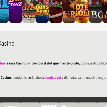
Casino
line
Yaass Casino
, encuentra el
slot que más te guste,
con nuestros filtr
 Casino
, puedes hacerlo ahora
desde aquí
y disfrutar ya de nuestra mejor