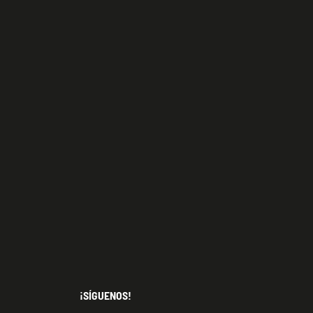
¡SÍGUENOS!