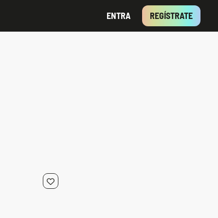
ENTRA
REGÍSTRATE