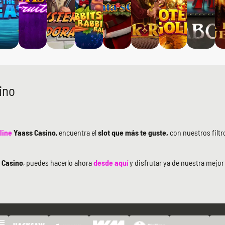
ino
line
Yaass Casino
, encuentra el
slot que más te guste,
con nuestros filtr
 Casino
, puedes hacerlo ahora
desde aquí
y disfrutar ya de nuestra mejor