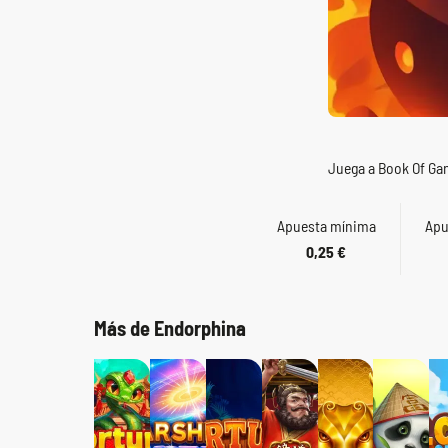
Juega a Book Of Ga
Apuesta mínima
Apu
0,25 €
Más de Endorphina