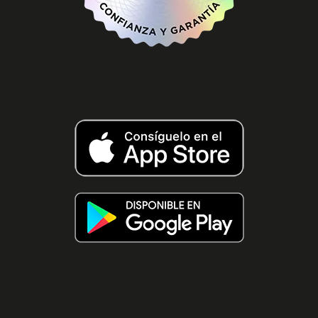
DESCARGA LA APP