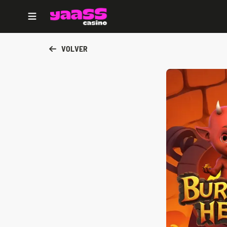
VOLVER