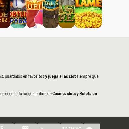
os, guárdalos en favoritos
y juega a las slot
siempre que
 selección de juegos online de
Casino, slots y Ruleta en