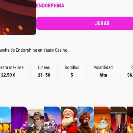
ENDORPHINA
JUGAR
nesha de Endorphina en Yaass Casino.
esta máxima
Líneas
Rodillos
Volatilidad
R
22,50 €
21 - 30
5
Alta
96