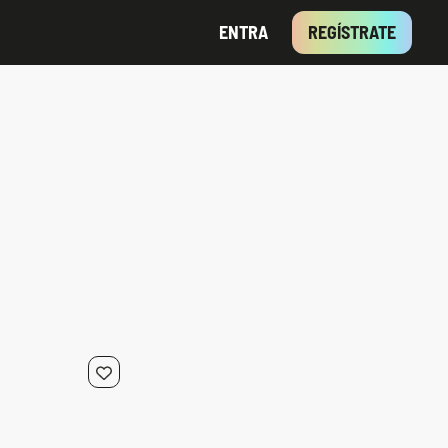
ENTRA
REGÍSTRATE