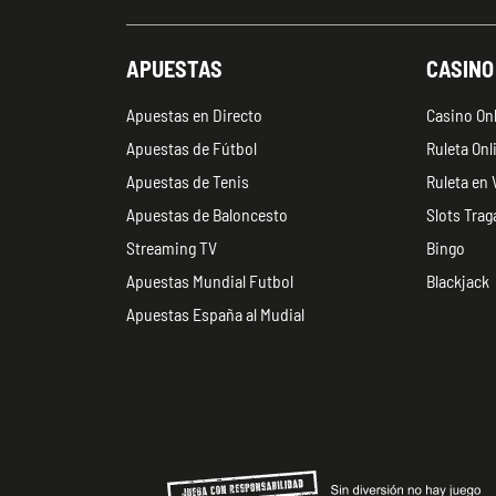
APUESTAS
CASINO
Apuestas en Directo
Casino On
Apuestas de Fútbol
Ruleta Onl
Apuestas de Tenis
Ruleta en 
Apuestas de Baloncesto
Slots Trag
Streaming TV
Bingo
Apuestas Mundial Futbol
Blackjack
Apuestas España al Mudial