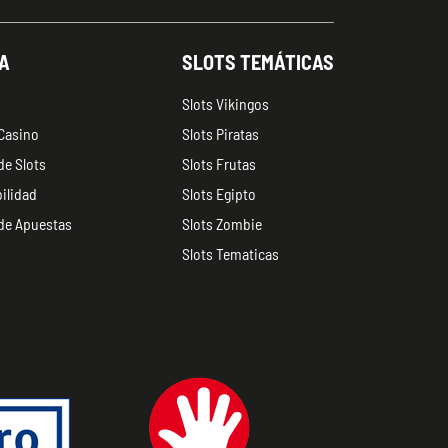
A
SLOTS TEMÁTICAS
Slots Vikingos
Casino
Slots Piratas
de Slots
Slots Frutas
ilidad
Slots Egipto
 de Apuestas
Slots Zombie
Slots Tematicas