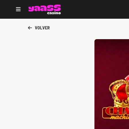
VOLVER