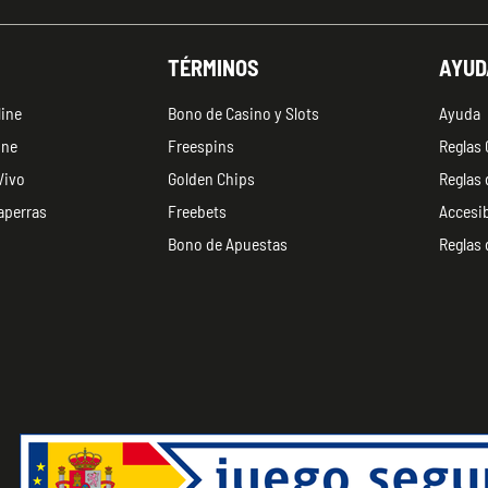
TÉRMINOS
AYUD
line
Bono de Casino y Slots
Ayuda
ine
Freespins
Reglas 
Vivo
Golden Chips
Reglas 
aperras
Freebets
Accesib
Bono de Apuestas
Reglas