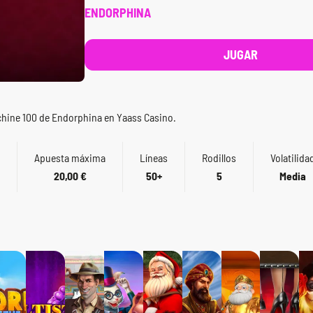
ENDORPHINA
JUGAR
hine 100 de Endorphina en Yaass Casino.
Apuesta máxima
Líneas
Rodillos
Volatilida
20,00 €
50+
5
Media