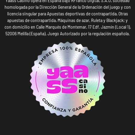
Yaass Casino opera en España bajo RFranco Digital, S.A.U, sociedad
homologada por la Dirección General de la Ordenación del juego y con
licencia singular para Apuestas deportivas de contrapartida, Otras
apuestas de contrapartida, Máquinas de azar, Ruleta y Blackjack; y
con domicilio en Calle Marqués de Montemar, 17 Edf. Jazmín (Local 1),
52006 Melilla (España). Juego Autorizado por la regulación española.