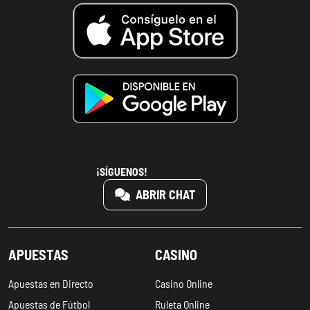
¡SÍGUENOS!
ABRIR CHAT
APUESTAS
CASINO
Apuestas en Directo
Casino Online
Apuestas de Fútbol
Ruleta Online