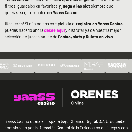
filtros, guárdalos en favoritos
y juega a las slot
siempre que
quieras, seguro y fiable
en Yaass Casino
.
¡Recuerda! Si aún no has completado el
registro en Yaass Casino
,
puedes hacerlo ahora
desde aquí
y disfrutar ya de nuestra mejor
selección de juegos online de
Casino, slots y Ruleta en vivo.
Yaass Casino opera en España bajo RFranco Digital, S.A.U, sociedad
homologada por la Dirección General de la Ordenación del juego y con