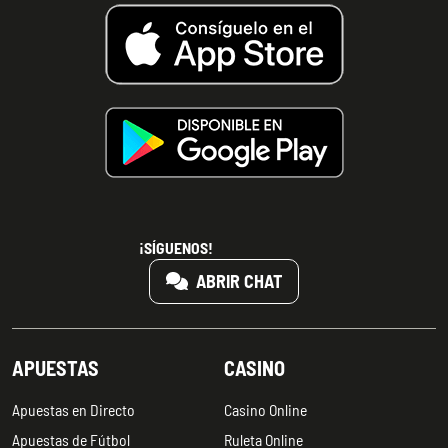
¡SÍGUENOS!
ABRIR CHAT
APUESTAS
CASINO
Apuestas en Directo
Casino Online
Apuestas de Fútbol
Ruleta Online