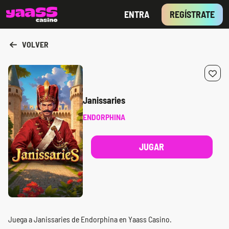
ENTRA
REGÍSTRATE
VOLVER
Janissaries
ENDORPHINA
JUGAR
Juega a Janissaries de Endorphina en Yaass Casino.