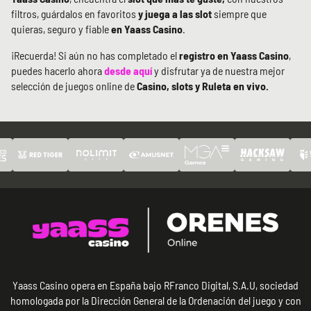
filtros, guárdalos en favoritos
y juega a las slot
siempre que
quieras, seguro y fiable
en Yaass Casino
.
¡Recuerda! Si aún no has completado el
registro en Yaass Casino
,
puedes hacerlo ahora
desde aquí
y disfrutar ya de nuestra mejor
selección de juegos online de
Casino, slots y Ruleta en vivo.
Yaass Casino opera en España bajo RFranco Digital, S.A.U, sociedad
homologada por la Dirección General de la Ordenación del juego y con