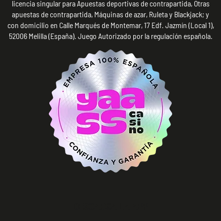
licencia singular para Apuestas deportivas de contrapartida, Otras
apuestas de contrapartida, Máquinas de azar, Ruleta y Blackjack; y
con domicilio en Calle Marqués de Montemar, 17 Edf. Jazmín (Local 1),
52006 Melilla (España). Juego Autorizado por la regulación española.
DESCARGA LA APP