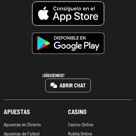
¡SÍGUENOS!
ABRIR CHAT
APUESTAS
CASINO
Apuestas en Directo
Casino Online
Apuestas de Fútbol
Ruleta Online