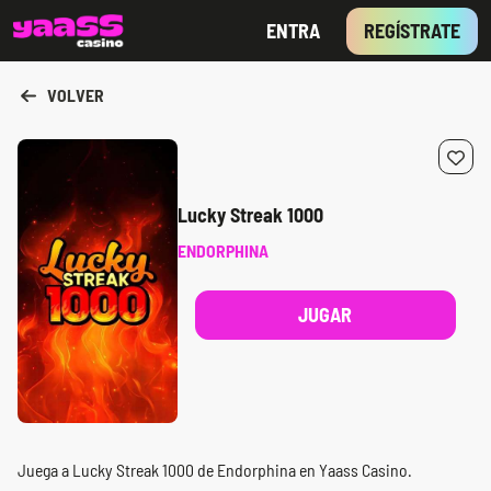
ENTRA
REGÍSTRATE
VOLVER
Lucky Streak 1000
ENDORPHINA
JUGAR
Juega a Lucky Streak 1000 de Endorphina en Yaass Casino.