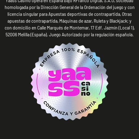
Yaass Casino opera en España bajo RFranco Digital, S.A.U, sociedad
homologada por la Dirección General de la Ordenación del juego y con
licencia singular para Apuestas deportivas de contrapartida, Otras
apuestas de contrapartida, Máquinas de azar, Ruleta y Blackjack; y
con domicilio en Calle Marqués de Montemar, 17 Edf. Jazmín (Local 1),
52006 Melilla (España). Juego Autorizado por la regulación española.