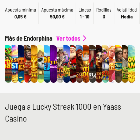
Apuesta mínima
Apuesta máxima
Líneas
Rodillos
Volatilidad
0,05 €
50,00 €
1 - 10
3
Media
Más de Endorphina
Ver todos
Juega a Lucky Streak 1000 en Yaass
Casino