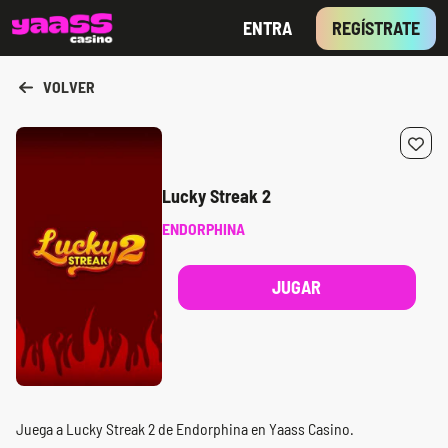
ENTRA
REGÍSTRATE
VOLVER
Lucky Streak 2
ENDORPHINA
JUGAR
Juega a Lucky Streak 2 de Endorphina en Yaass Casino.