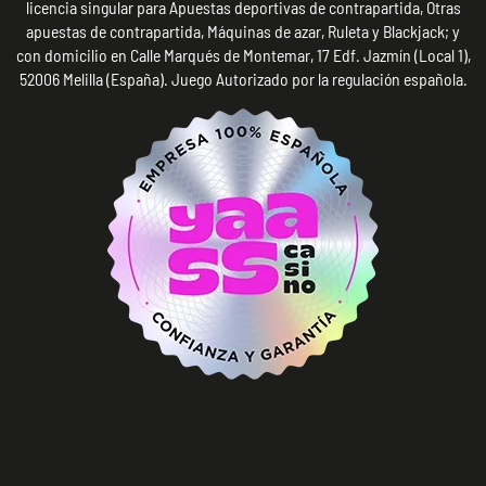
licencia singular para Apuestas deportivas de contrapartida, Otras
apuestas de contrapartida, Máquinas de azar, Ruleta y Blackjack; y
con domicilio en Calle Marqués de Montemar, 17 Edf. Jazmín (Local 1),
52006 Melilla (España). Juego Autorizado por la regulación española.
DESCARGA LA APP