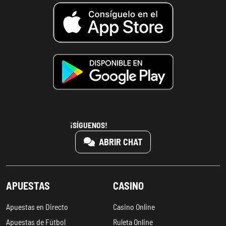
¡SÍGUENOS!
ABRIR CHAT
APUESTAS
CASINO
Apuestas en Directo
Casino Online
Apuestas de Fútbol
Ruleta Online