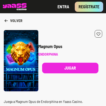
ENTRA
REGÍSTRATE
VOLVER
Magnum Opus
ENDORPHINA
JUGAR
Juega a Magnum Opus de Endorphina en Yaass Casino.