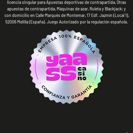
licencia singular para Apuestas deportivas de contrapartida, Otras
apuestas de contrapartida, Máquinas de azar, Ruleta y Blackjack; y
con domicilio en Calle Marqués de Montemar, 17 Edf. Jazmín (Local 1),
52006 Melilla (España). Juego Autorizado por la regulación española.
DESCARGA LA APP