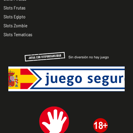
Slots Frutas
Slots Egipto
Slots Zombie
Slots Tematicas