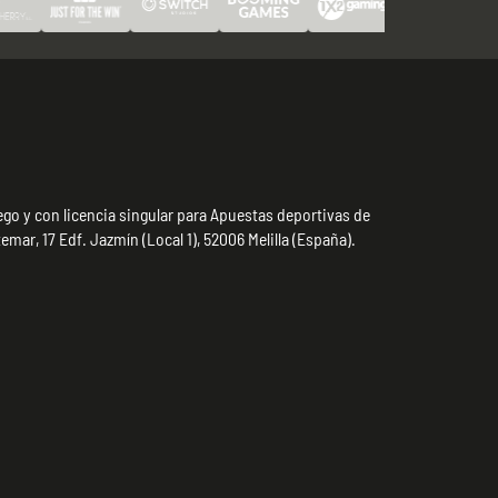
ego y con licencia singular para Apuestas deportivas de
mar, 17 Edf. Jazmín (Local 1), 52006 Melilla (España).