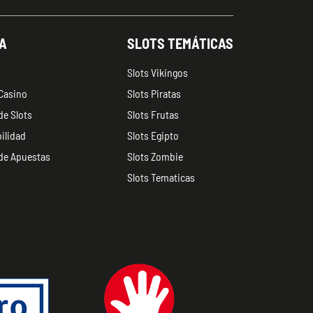
A
SLOTS TEMÁTICAS
Slots Vikingos
Casino
Slots Piratas
de Slots
Slots Frutas
ilidad
Slots Egipto
 de Apuestas
Slots Zombie
Slots Tematicas