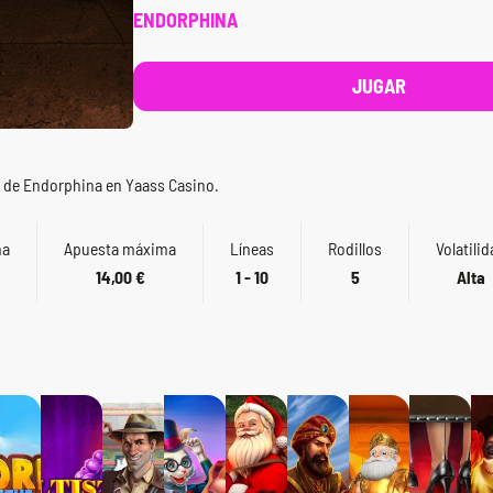
ENDORPHINA
JUGAR
 de Endorphina en Yaass Casino.
ma
Apuesta máxima
Líneas
Rodillos
Volatili
14,00 €
1 - 10
5
Alta