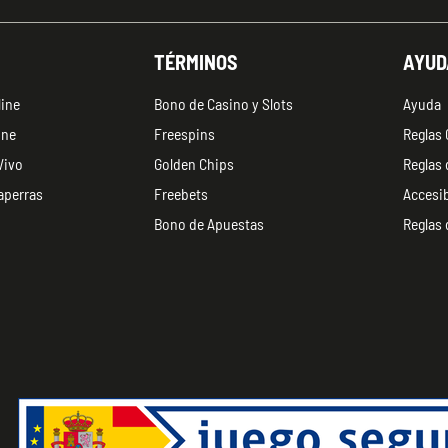
TÉRMINOS
AYUD
line
Bono de Casino y Slots
Ayuda
ine
Freespins
Reglas 
Vivo
Golden Chips
Reglas 
aperras
Freebets
Accesib
Bono de Apuestas
Reglas