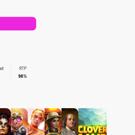
dad
RTP
96%