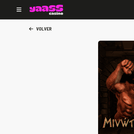
VOLVER