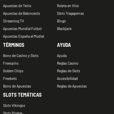
Apuestas de Tenis
Ruleta en Vivo
Apuestas de Baloncesto
Slots Tragaperras
Streaming TV
Bingo
Apuestas Mundial Futbol
Blackjack
Apuestas España al Mudial
TÉRMINOS
AYUDA
Bono de Casino y Slots
Ayuda
Freespins
Reglas Casino
Golden Chips
Reglas de Slots
Freebets
Accesibilidad
Bono de Apuestas
Reglas de Apuestas
SLOTS TEMÁTICAS
Slots Vikingos
Slots Piratas