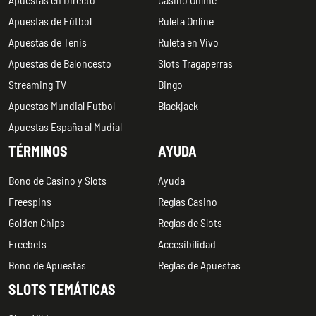
Apuestas de Fútbol
Ruleta Online
Apuestas de Tenis
Ruleta en Vivo
Apuestas de Baloncesto
Slots Tragaperras
Streaming TV
Bingo
Apuestas Mundial Futbol
Blackjack
Apuestas España al Mudial
TÉRMINOS
AYUDA
Bono de Casino y Slots
Ayuda
Freespins
Reglas Casino
Golden Chips
Reglas de Slots
Freebets
Accesibilidad
Bono de Apuestas
Reglas de Apuestas
SLOTS TEMÁTICAS