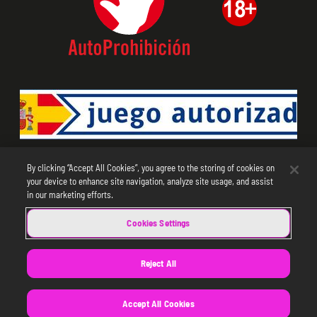
By clicking “Accept All Cookies”, you agree to the storing of cookies on
your device to enhance site navigation, analyze site usage, and assist
Quiénes somos
Aviso legal
in our marketing efforts.
Términos y condiciones
Política de privacidad
Política de cookies
Juego más seguro
Cookies Settings
Ayuda
Reclamaciones
Afiliados
Mapa del sitio
Reject All
Juego autorizado
Cookies Settings
@2026
Yaass Casino
- Todos los derechos reservados
Accept All Cookies