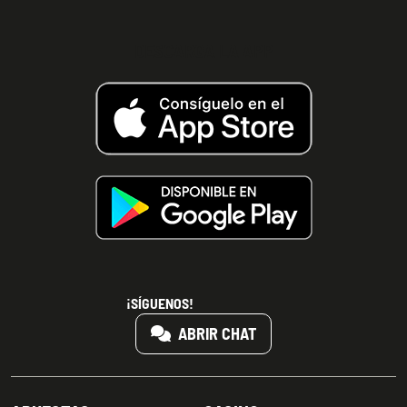
DESCARGA LA APP
¡SÍGUENOS!
ABRIR CHAT