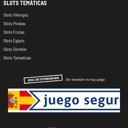
SLOTS TEMÁTICAS
Slots Vikingos
Slots Piratas
Slots Frutas
Slots Egipto
Slots Zombie
Slots Tematicas